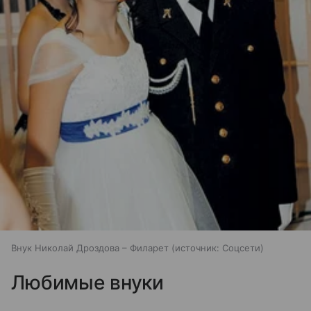
Внук Николай Дроздова – Филарет
источник:
Соцсети
Любимые внуки