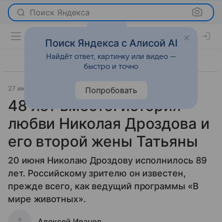
Поиск Яндекса
Поиск Яндекса с Алисой AI
Найдёт ответ, картинку или видео —
быстро и точно
27 июня 2026
Леди Mail
История успеха
Попробовать
48 лет вместе: история
любви Николая Дроздова и
его второй жены Татьяны
20 июня Николаю Дроздову исполнилось 89
лет. Российскому зрителю он известен,
прежде всего, как ведущий программы «В
мире животных».
Алексей Иванов