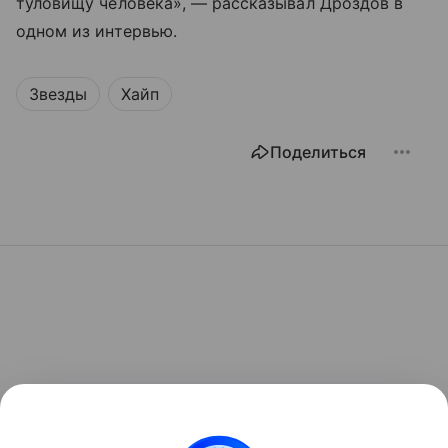
туловищу человека», — рассказывал Дроздов в
одном из интервью.
Звезды
Хайп
Поделиться