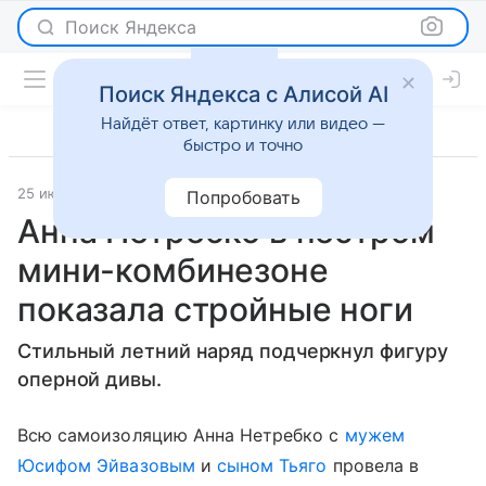
Поиск Яндекса
Поиск Яндекса с Алисой AI
Найдёт ответ, картинку или видео —
быстро и точно
25 июня 2020
Passion.ru
Светская жизнь
Попробовать
Анна Нетребко в пестром
мини-комбинезоне
показала стройные ноги
Стильный летний наряд подчеркнул фигуру
оперной дивы.
Всю самоизоляцию Анна Нетребко с
мужем
Юсифом Эйвазовым
и
сыном Тьяго
провела в