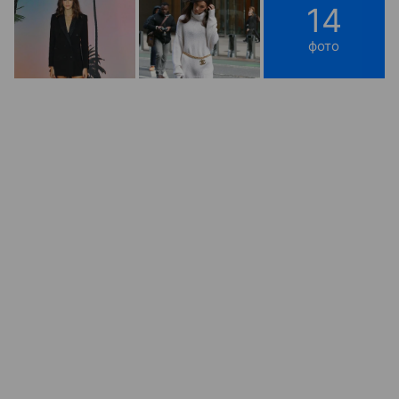
14
фото