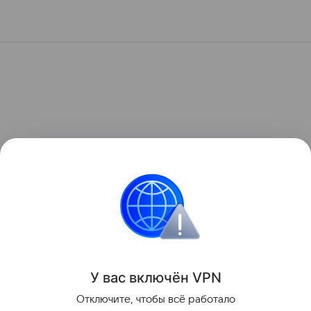
У вас включ
ён
V
P
N
Отключите, чтобы всё работало