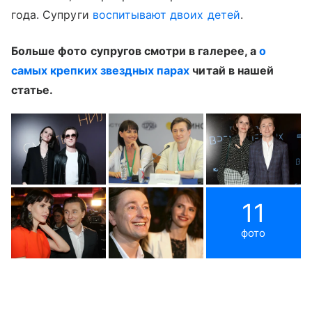
года. Супруги
воспитывают двоих детей
.
Больше фото супругов смотри в галерее, а
о
самых крепких звездных парах
читай в нашей
статье.
11
фото