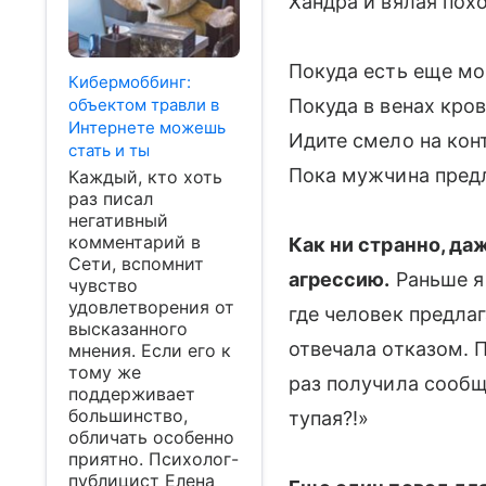
Хандра и вялая похо
Покуда есть еще мо
Кибермоббинг:
объектом травли в
Покуда в венах кров
Интернете можешь
Идите смело на конт
стать и ты
Пока мужчина предл
Каждый, кто хоть
раз писал
негативный
комментарий в
Как ни странно, да
Сети, вспомнит
агрессию.
Раньше я
чувство
удовлетворения от
где человек предла
высказанного
отвечала отказом. П
мнения. Если его к
тому же
раз получила сообщ
поддерживает
большинство,
тупая?!»
обличать особенно
приятно. Психолог-
публицист Елена