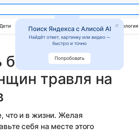
 Дети
Дом
Гороскопы
Стиль жизни
Психология
Поиск Яндекса с Алисой AI
Найдёт ответ, картинку или видео —
быстро и точно
ь берешь?»: до
Попробовать
нщин травля на
в
, что и в жизни. Желая
авьте себя на месте этого