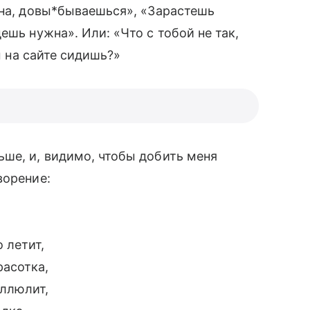
дна, довы*бываешься», «Зарастешь
шь нужна». Или: «Что с тобой не так,
ы на сайте сидишь?»
ьше, и, видимо, чтобы добить меня
ворение:
 летит,
расотка,
еллюлит,