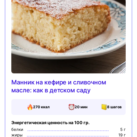
Манник на кефире и сливочном
масле: как в детском саду
270
ккал
20 мин
8
шагов
Энергетическая ценность на 100 гр.
белки
5
г
жиры
19
г