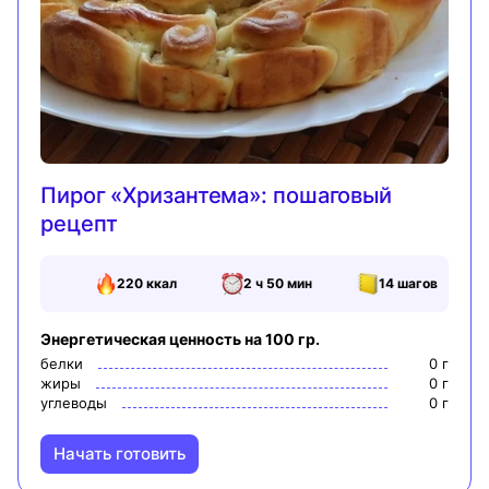
Пирог «Хризантема»: пошаговый
рецепт
220
ккал
2 ч 50 мин
14
шагов
Энергетическая ценность на 100 гр.
белки
0
г
жиры
0
г
углеводы
0
г
Начать готовить