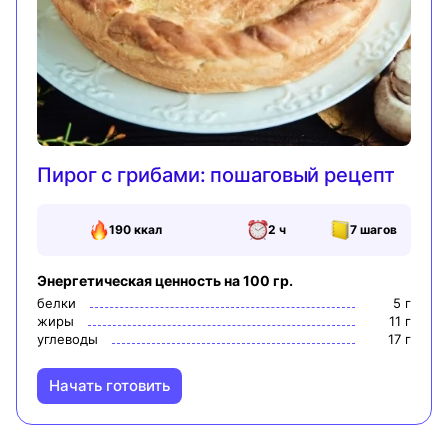
Пирог с грибами: пошаговый рецепт
190
ккал
2 ч
7
шагов
Энергетическая ценность на 100 гр.
белки
5
г
жиры
11
г
углеводы
17
г
Начать готовить