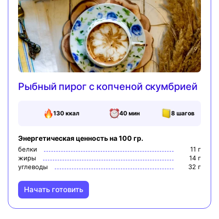
Рыбный пирог с копченой скумбрией
130
ккал
40 мин
8
шагов
Энергетическая ценность на 100 гр.
белки
11
г
жиры
14
г
углеводы
32
г
Начать готовить