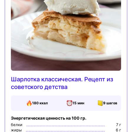
Шарлотка классическая. Рецепт из
советского детства
180
ккал
15 мин
9
шагов
Энергетическая ценность на 100 гр.
белки
7
г
жиры
6
г