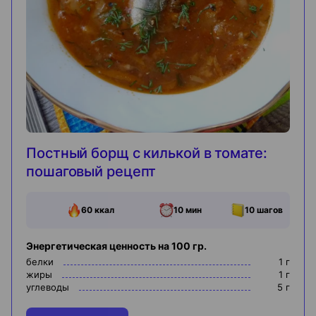
Постный борщ с килькой в томате:
пошаговый рецепт
60
ккал
10 мин
10
шагов
Энергетическая ценность на 100 гр.
белки
1
г
жиры
1
г
углеводы
5
г