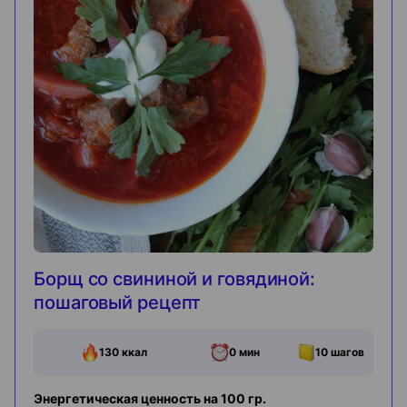
Борщ со свининой и говядиной:
пошаговый рецепт
130
ккал
0 мин
10
шагов
Энергетическая ценность на 100 гр.