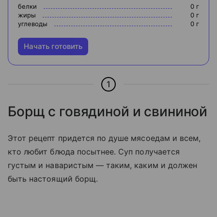
белки
0
г
жиры
0
г
углеводы
0
г
Начать готовить
1
Борщ с говядиной и свининой
Этот рецепт придется по душе мясоедам и всем,
кто любит блюда посытнее. Суп получается
густым и наваристым — таким, каким и должен
быть настоящий борщ.