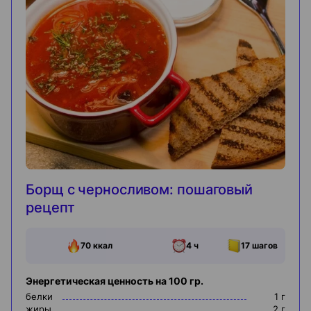
Борщ с черносливом: пошаговый
рецепт
70
ккал
4 ч
17
шагов
Энергетическая ценность на 100 гр.
белки
1
г
жиры
2
г