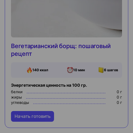
Вегетарианский борщ: пошаговый
рецепт
140
ккал
10 мин
6
шагов
Энергетическая ценность на 100 гр.
белки
0
г
жиры
0
г
углеводы
0
г
Начать готовить