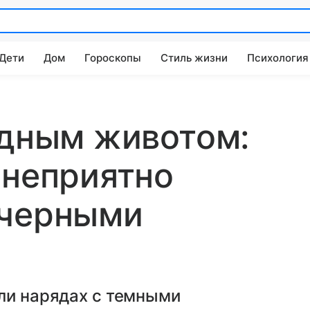
 Дети
Дом
Гороскопы
Стиль жизни
Психология
адным животом:
 неприятно
 черными
ли нарядах с темными