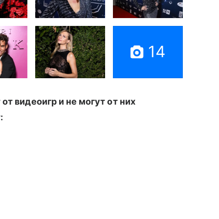
14
от видеоигр и не могут от них
т: