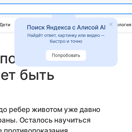
 Дети
Дом
Гороскопы
Стиль жизни
Психология
Поиск Яндекса с Алисой AI
Найдёт ответ, картинку или видео —
быстро и точно
 почему это
Попробовать
ет быть
до ребер животом уже давно
раны. Осталось научиться
е противопоказания.