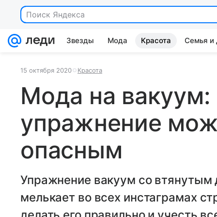
Поиск Яндекса
Звезды
Мода
Красота
Семья и
15 октября 2020
Красота
Мода на вакуум:
упражнение мож
опасным
Упражнение вакуум со втянутым 
мелькает во всех инстаграмах ст
делать его правильно и учесть вс