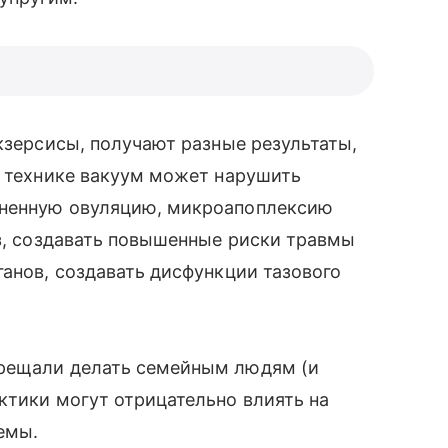
кзерсисы, получают разные результаты,
й технике вакуум может нарушить
зненную овуляцию, микроапоплексию
оз, создавать повышенные риски травмы
ганов, создавать дисфункции тазового
рещали делать семейным людям (и
ктики могут отрицательно влиять на
темы.