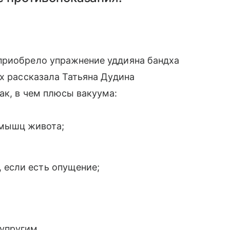
приобрело упражнение уддияна бандха
ах рассказала Татьяна Дудина
так, в чем плюсы вакуума:
 мышц живота;
 если есть опущение;
 упругим.