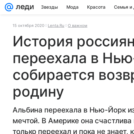
Звезды
Мода
Красота
Семья и
15 октября 2020
Lenta.Ru
О важном
История россиян
переехала в Нью
собирается возв
родину
Альбина переехала в Нью-Йорк из
мечтой. В Америке она счастлива 
только переехал и пока не знает, 