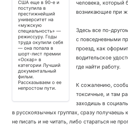
США еще в 90-е и
человека, который 
поступила в
возникающие при жи
престижнейший
университет на
«мужскую
Здесь все по-друго
специальность» —
режиссуру. Годы
с повседневными пр
труда окупили себя
— она попала в
проезд, как оформи
шорт-лист премии
водительское удост
«Оскар» в
категории Лучший
где найти работу.
документальный
фильм.
Рассказываем о ее
К сожалению, сооб
непростом пути.
токсичные, и там ра
заходишь в социаль
в русскоязычных группах, сразу получаешь к
не писать и не читать, либо стараться не про