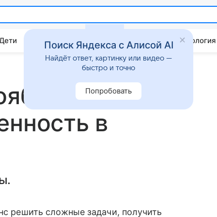
 Дети
Дом
Гороскопы
Стиль жизни
Психология
Поиск Яндекса с Алисой AI
Найдёт ответ, картинку или видео —
быстро и точно
оября:
Попробовать
енность в
ы.
анс решить сложные задачи, получить