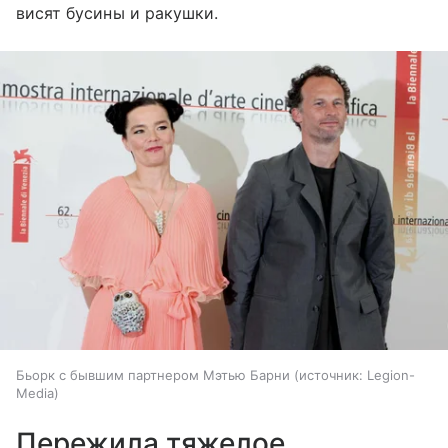
висят бусины и ракушки.
Бьорк с бывшим партнером Мэтью Барни
источник:
Legion-
Media
Пережила тяжелое