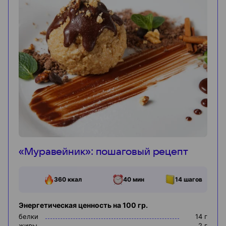
«Муравейник»: пошаговый рецепт
360
ккал
40 мин
14
шагов
Энергетическая ценность на 100 гр.
белки
14
г
жиры
2
г