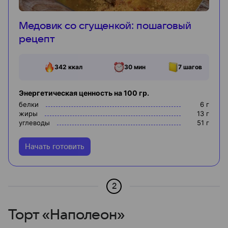
Медовик со сгущенкой: пошаговый
рецепт
342
ккал
30 мин
7
шагов
Энергетическая ценность на 100 гр.
белки
6
г
жиры
13
г
углеводы
51
г
Начать готовить
2
Торт «Наполеон»