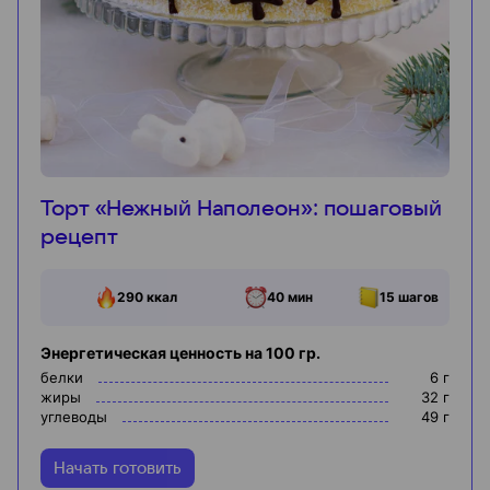
Торт «Нежный Наполеон»: пошаговый
рецепт
290
ккал
40 мин
15
шагов
Энергетическая ценность на 100 гр.
белки
6
г
жиры
32
г
углеводы
49
г
Начать готовить