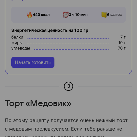
440
ккал
3 ч 10 мин
6
шагов
Энергетическая ценность на 100 гр.
белки
7
г
жиры
10
г
углеводы
70
г
Начать готовить
3
Торт «Медовик»
По этому рецепту получается очень нежный торт
с медовым послевкусием. Если тебе раньше не