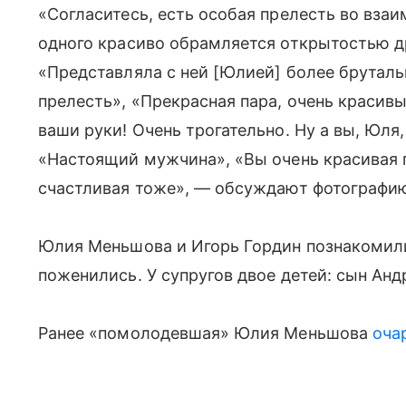
«Согласитесь, есть особая прелесть во вза
одного красиво обрамляется открытостью дру
«Представляла с ней [Юлией] более брутал
прелесть», «Прекрасная пара, очень красив
ваши руки! Очень трогательно. Ну а вы, Юл
«Настоящий мужчина», «Вы очень красивая па
счастливая тоже», — обсуждают фотографию
Юлия Меньшова и Игорь Гордин познакомилис
поженились. У супругов двое детей: сын Андр
Ранее «помолодевшая» Юлия Меньшова
оча