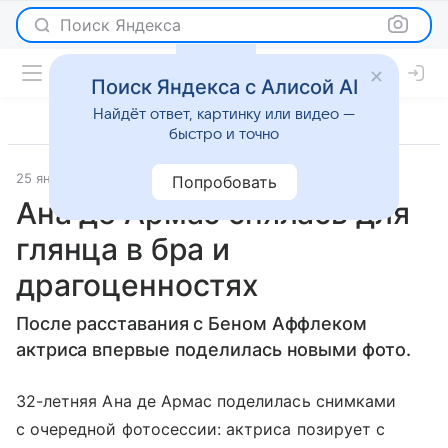
Поиск Яндекса
Поиск Яндекса с Алисой AI
Найдёт ответ, картинку или видео —
быстро и точно
25 января 2021
WMJ
Светская жизнь
Попробовать
Ана де Армас снялась для
глянца в бра и
драгоценностях
После расставания с Беном Аффлеком
актриса впервые поделилась новыми фото.
32-летняя Ана де Армас поделилась снимками
с очередной фотосессии: актриса позирует с