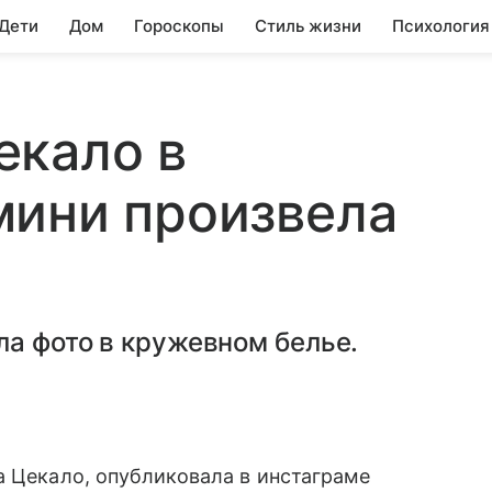
 Дети
Дом
Гороскопы
Стиль жизни
Психология
екало в
мини произвела
а фото в кружевном белье.
а Цекало, опубликовала в инстаграме