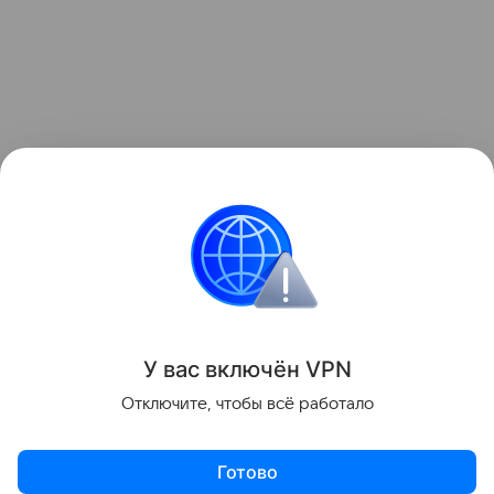
У вас включ
ён
V
P
N
Отключите, чтобы всё работало
Готово