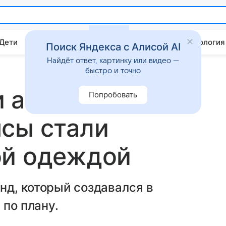
 Дети
Дом
Гороскопы
Стиль жизни
Психология
Поиск Яндекса с Алисой AI
Найдёт ответ, картинку или видео —
быстро и точно
 антимода:
Попробовать
сы стали
ой одеждой
нд, который создавался в
 по плану.