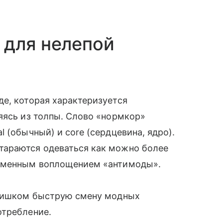
 для нелепой
е, которая характеризуется
яясь из толпы. Слово «нормкор»
 (обычный) и core (сердцевина, ядро).
тараются одеваться как можно более
ременным воплощением «антимоды».
слишком быструю смену модных
отребление.