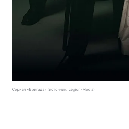
Сериал «Бригада»
источник:
Legion-Media