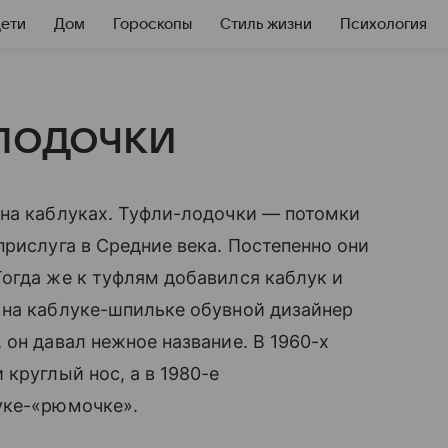
Дети
Дом
Гороскопы
Стиль жизни
Психология
лодочки
 на каблуках. Туфли-лодочки — потомки
прислуга в Средние века. Постепенно они
огда же к туфлям добавился каблук и
на каблуке-шпильке обувной дизайнер
 он давал нежное название. В 1960-х
круглый нос, а в 1980-е
уке-«рюмочке».