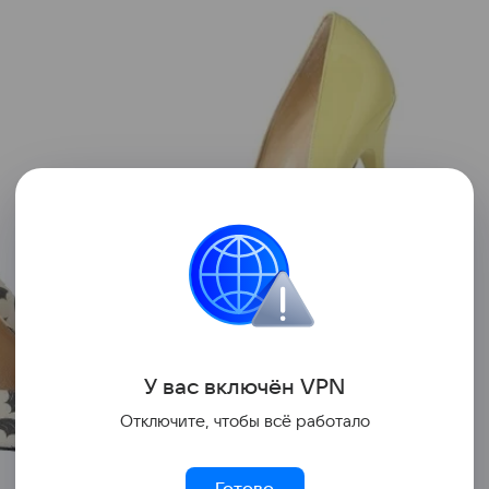
У вас включ
ён
V
P
N
Отключите, чтобы всё работало