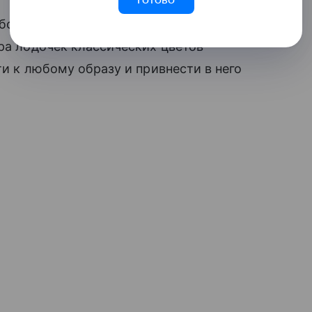
Готово
более того, считаются одним из
ара лодочек классических цветов
ти к любому образу и привнести в него