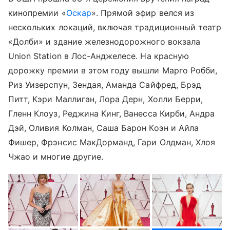
кинопремии «
Оскар
». Прямой эфир велся из
нескольких локаций, включая традиционный театр
«Долби» и здание железнодорожного вокзала
Union Station в Лос-Анджелесе. На красную
дорожку премии в этом году вышли Марго Робби,
Риз Уизерспун, Зендая, Аманда Сайфред, Брэд
Питт, Кэри Маллиган, Лора Дерн, Холли Берри,
Гленн Клоуз, Реджина Кинг, Ванесса Кирби, Андра
Дэй, Оливия Колман, Саша Барон Коэн и Айла
Фишер, Фрэнсис МакДорманд, Гари Олдман, Хлоя
Чжао и многие другие.