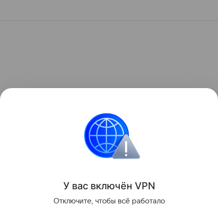
У вас включ
ён
V
P
N
Отключите, чтобы всё работало