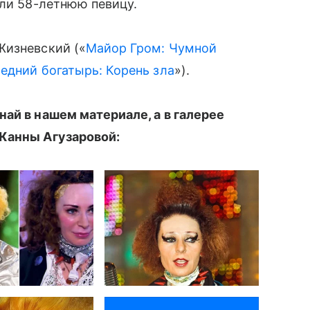
али 58-летнюю певицу.
изневский («
Майор Гром: Чумной
едний богатырь: Корень зла
»).
най в нашем материале, а в галерее
Жанны Агузаровой: