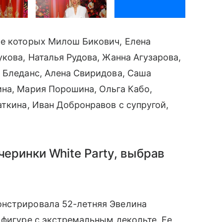
ле которых Милош Бикович, Елена
кова, Наталья Рудова, Жанна Агузарова,
а Бледанс, Алена Свиридова, Саша
на, Мария Порошина, Ольга Кабо,
ткина, Иван Добронравов с супругой,
еринки White Party, выбрав
онстрировала 52-летняя Эвелина
 фигуре с экстремальным декольте. Ее