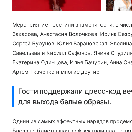
Мероприятие посетили знаменитости, в чис
Захарова, Анастасия Волочкова, Ирина Безру
Сергей Бурунов, Юлия Барановская, Эвелин
Савельева и Кирилл Сафонов, Янина Студили
Екатерина Одинцова, Илья Бачурин, Анна Сна
Артем Ткаченко и многие другие.
Гости поддержали дресс-код веч
для выхода белые образы.
Однин из самых эффектных нарядов продем
Бледанс, блиставшая в эффектном платье по