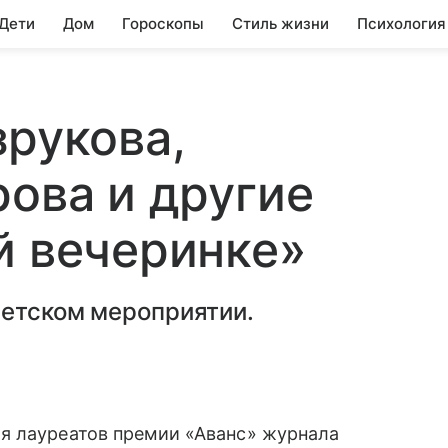
 Дети
Дом
Гороскопы
Стиль жизни
Психология
зрукова,
рова и другие
й вечеринке»
ветском мероприятии.
я лауреатов премии «Аванс» журнала