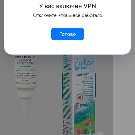
У вас включ
ён
V
P
N
Отключите, чтобы всё работало
Готово