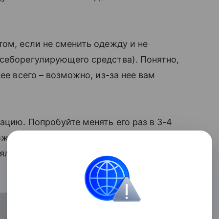
том, если не сменить одежду и не
себорегулирующего средства). Понятно,
ее всего – возможно, из-за нее вам
ацию. Попробуйте менять его раз в 3-4
жей: если она становится чуть чище, то,
яльник (и да, мы тоже ненавидим это