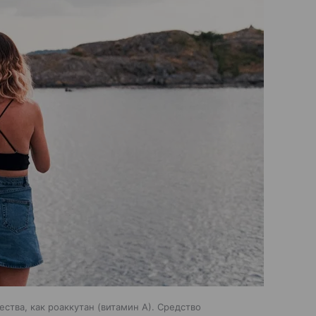
ства, как роаккутан (витамин А). Средство