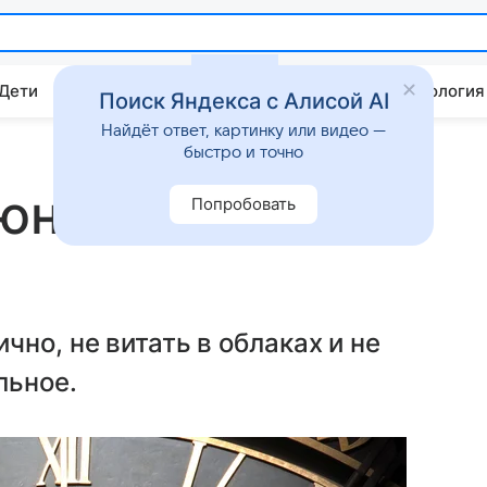
 Дети
Дом
Гороскопы
Стиль жизни
Психология
Поиск Яндекса с Алисой AI
Найдёт ответ, картинку или видео —
быстро и точно
июня: возможны
Попробовать
но, не витать в облаках и не
льное.