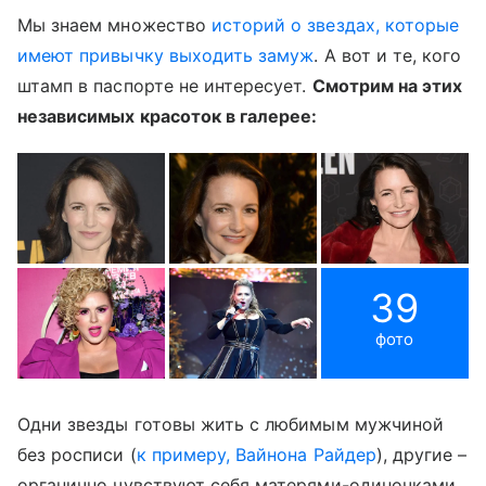
Мы знаем множество
историй о звездах, которые
имеют привычку выходить замуж
. А вот и те, кого
штамп в паспорте не интересует.
Смотрим на этих
независимых красоток в галерее:
39
фото
Одни звезды готовы жить с любимым мужчиной
без росписи (
к примеру, Вайнона Райдер
), другие –
органично чувствуют себя матерями-одиночками