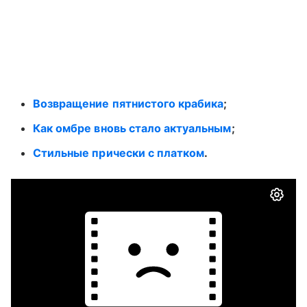
Возвращение пятнистого крабика
;
Как омбре вновь стало актуальным
;
Стильные прически с платком
.