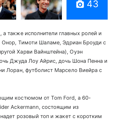
43
а также исполнители главных ролей и
ю Онор, Тимоти Шаламе, Эдриан Броуди с
угой Харви Вайнштейна), Оуэн
очь Джуда Лоу Айрис, дочь Шона Пенна и
ни Лоран, футболист Марсело Виейра с
ющим костюмом от Tom Ford, а 60-
ider Ackermann, состоящим из
надет розовый топ и жакет с коротким