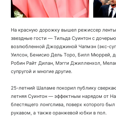
На красную дорожку вышел режиссер ленты, 
звездные гости — Тильда Суинтон с дочерь
возлюбленной Джорджиной Чапмэн (экс-супр
Уилсон, Бенисио Дель Торо, Билл Мюррей, д
Робин Райт Дилан, Мэгги Джилленхол, Мела
супругой и многие другие.
25-летний Шаламе покорил публику сверка
летняя Суинтон — эффектным нарядом от Ha
блестящего лонгслива, поверх которого был 
рукавом, а также оранжевой юбки в пол.