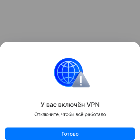
У вас включ
ён
V
P
N
Отключите, чтобы всё работало
Готово