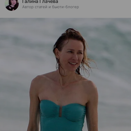
Галина Глачева
Автор статей и бьюти-блогер