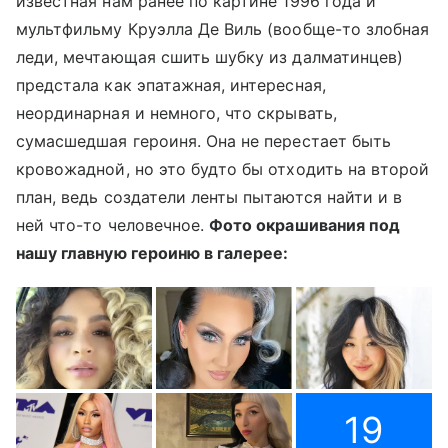
известная нам ранее по картине 1996 года и
мультфильму Круэлла Де Виль (вообще-то злобная
леди, мечтающая сшить шубку из далматинцев)
предстала как эпатажная, интересная,
неординарная и немного, что скрывать,
сумасшедшая героиня. Она не перестает быть
кровожадной, но это будто бы отходить на второй
план, ведь создатели ленты пытаются найти и в
ней что-то человечное.
Фото окрашивания под
нашу главную героиню в галерее:
19