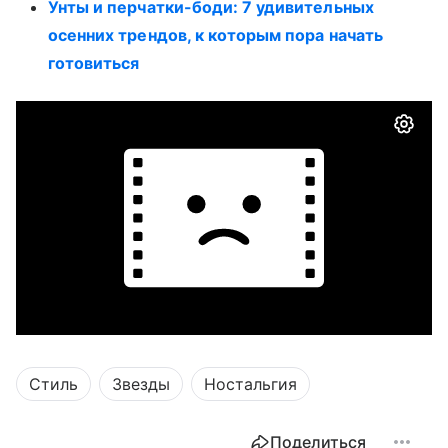
Унты и перчатки-боди: 7 удивительных
осенних трендов, к которым пора начать
готовиться
Стиль
Звезды
Ностальгия
Поделиться