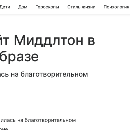
 Дети
Дом
Гороскопы
Стиль жизни
Психология
йт Миддлтон в
бразе
сь на благотворительном
вилась на благотворительном
оне.