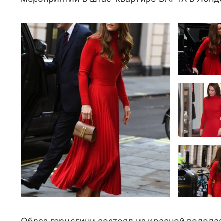
Образ герцогини состоял из красной водола