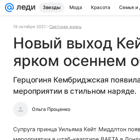
Звезды
Мода
Красота
Семья и
19 октября 2021
Светская жизнь
Новый выход Ке
ярком осеннем о
Герцогиня Кембриджская появила
мероприятии в стильном наряде.
Ольга Проценко
Супруга принца Уильяма Кейт Миддлтон поя
мероприятии в штаб-квартире BAFTA в Лонд