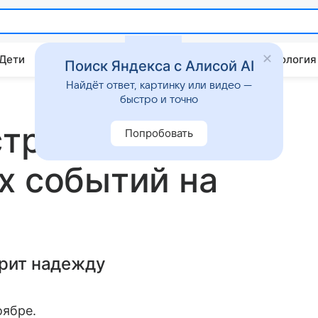
 Дети
Дом
Гороскопы
Стиль жизни
Психология
Поиск Яндекса с Алисой AI
Найдёт ответ, картинку или видео —
быстро и точно
стрологический
Попробовать
х событий на
арит надежду
оябре.