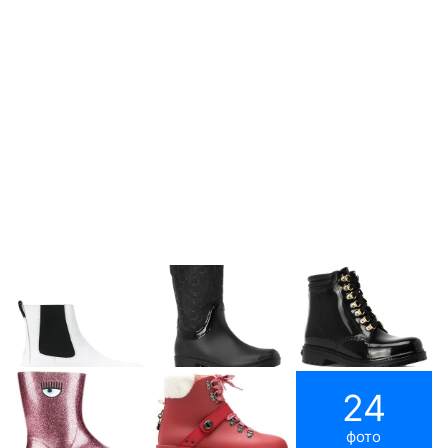
24
фото