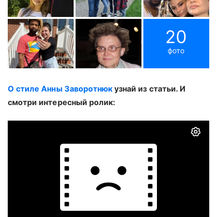
20
фото
О стиле Анны Заворотнюк
узнай из статьи. И
смотри интересный ролик: