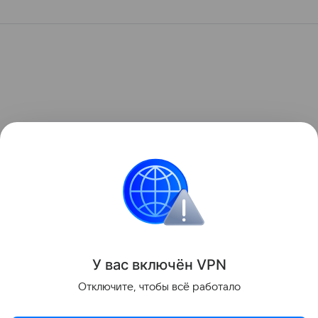
У вас включ
ён
V
P
N
Отключите, чтобы всё работало