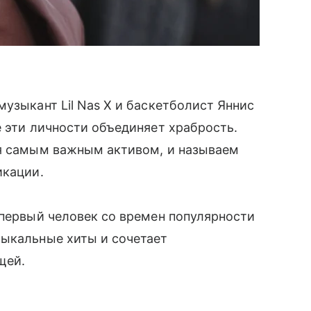
узыкант Lil Nas X и баскетболист Яннис
е эти личности объединяет храбрость.
ся самым важным активом, и называем
икации.
первый человек со времен популярности
зыкальные хиты и сочетает
ей.