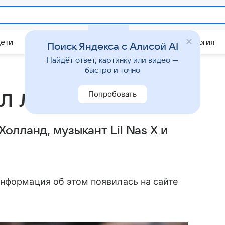
Дети
Дом
Гороскопы
Стиль жизни
Психология
Поиск Яндекса с Алисой AI
Найдёт ответ, картинку или видео —
быстро и точно
л людей года
Попробовать
олланд, музыкант Lil Nas X и
нформация об этом появилась на сайте