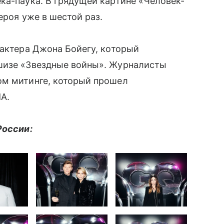
ка-паука. В грядущей картине «Человек-
ероя уже в шестой раз.
актера Джона Бойегу, который
шизе «Звездные войны». Журналисты
м митинге, который прошел
А.
России: