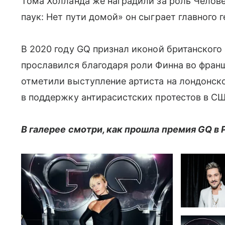
Тома Холланда же наградили за роль Челове
паук: Нет пути домой» он сыграет главного г
В 2020 году GQ признал иконой британского 
прославился благодаря роли Финна во фран
отметили выступление артиста на лондонско
в поддержку антирасистских протестов в СШ
В галерее смотри, как прошла премия GQ в 