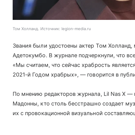
Том Холланд. Источник: legion-media.ru
Звания были удостоены актер Том Холланд, м
Адетокумбо. В журнале подчеркнули, что вс
«Мы считаем, что сейчас храбрость являет
2021-й Годом храбрых», — говорится в публ
По мнению редакторов журнала, Lil Nas X — 
Мадонны, кто столь бесстрашно создает му
их с провокационной визуальной составляющ