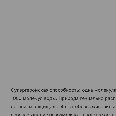
Супергеройская способность: одна молекул
1000 молекул воды. Природа гениально рас
организм защищал себя от обезвоживания и
перенасыщение невозможно – в клетке остае