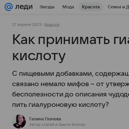
Звезды
Мода
Красота
Семья и 
27 апреля 2023
Красота
Как принимать г
кислоту
С пищевыми добавками, содержащ
связано немало мифов – от утвер
бесполезности до описания чудод
пить гиалуроновую кислоту?
Галина Глачева
Автор статей и бьюти-блогер