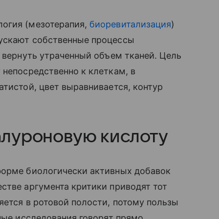
логия (мезотерапия,
биоревитализация
)
пускают собственные процессы
т вернуть утраченный объем тканей. Цель
 непосредственно к клеткам, в
атистой, цвет выравнивается, контур
алуроновую кислоту
форме биологически активных добавок
стве аргумента критики приводят тот
яется в ротовой полости, потому пользы
ьные исследования говорят прямо