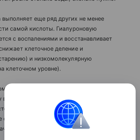
выполняет еще ряд других не менее
ости самой кислоты. Гиалуроновую
ется с воспалениями и восстанавливает
снижает клеточное деление и
 старению) и низкомолекулярную
а клеточном уровне).
кому тогда нужны все эти многочисленные
у в капсулах? Если умный организм
тоятельно, то зачем тратиться на
средства? Но, как и во многих других
ачение.