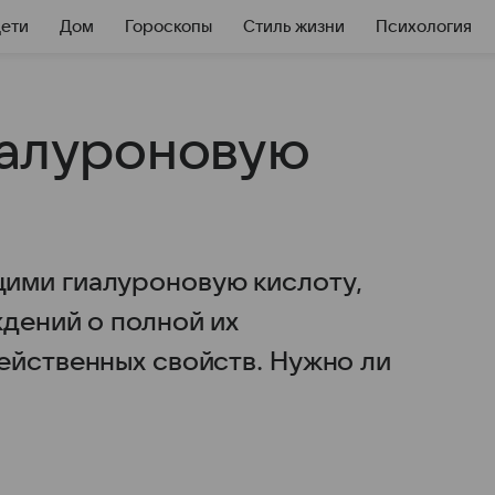
Дети
Дом
Гороскопы
Стиль жизни
Психология
иалуроновую
ими гиалуроновую кислоту,
ждений о полной их
ейственных свойств. Нужно ли