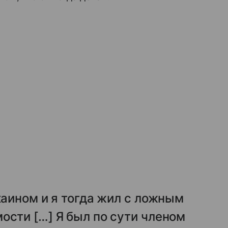
каином и я тогда жил с ложным
сти […] Я был по сути членом