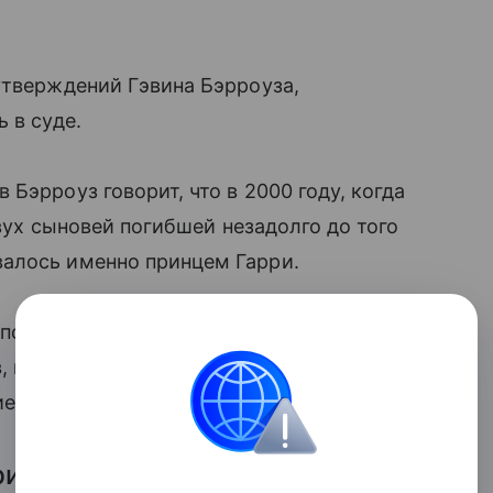
утверждений Гэвина Бэрроуза,
 в суде.
Бэрроуз говорит, что в 2000 году, когда
вух сыновей погибшей незадолго до того
алось именно принцем Гарри.
о сути стал новой Дианой», — сказал
 газета с фото Гарри на первой полосе
ей его старшего брата Уильяма.
ри в 2004 году начал