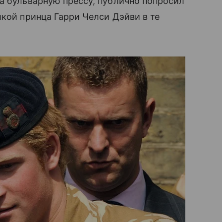
 на бульварную прессу, публично попросил
кой принца Гарри Челси Дэйви в те