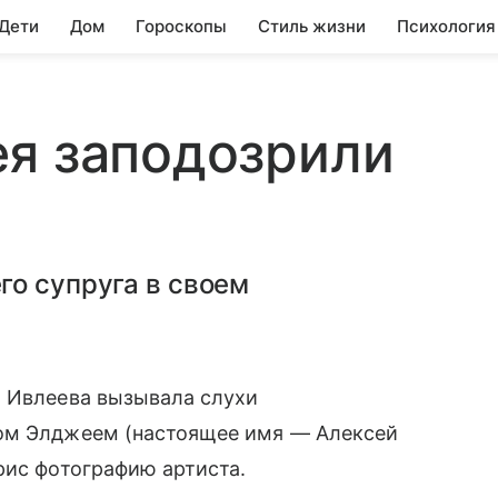
 Дети
Дом
Гороскопы
Стиль жизни
Психология
ея заподозрили
го супруга в своем
я Ивлеева вызывала слухи
ом Элджеем (настоящее имя — Алексей
рис фотографию артиста.