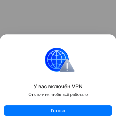
У вас включ
ён
V
P
N
Отключите, чтобы всё работало
Готово