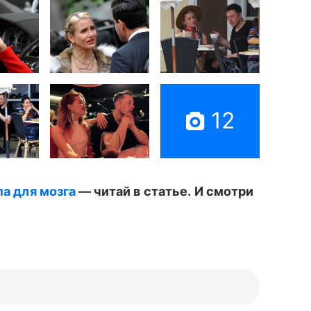
12
па для мозга
— читай в статье.
И смотри