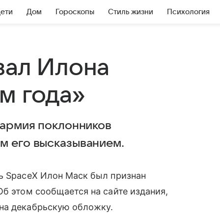
Дети
Дом
Гороскопы
Стиль жизни
Психология
вал Илона
м года»
 армия поклонников
м его высказыванием.
ль SpaceX Илон Маск был признан
б этом сообщается на сайте издания,
на декабрьскую обложку.