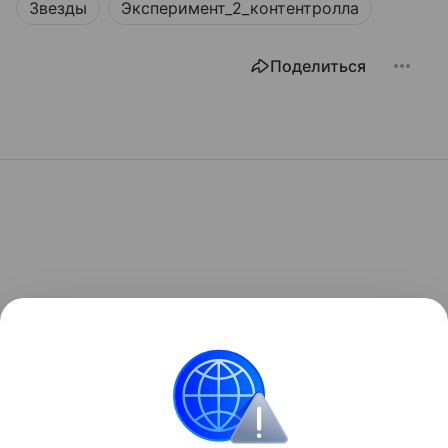
Звезды
Эксперимент_2_контентролла
Поделиться