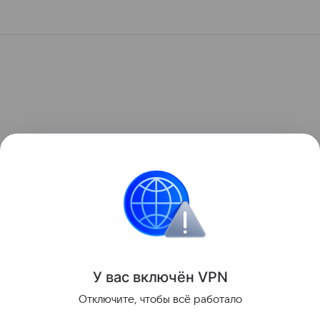
У вас включ
ён
V
P
N
Отключите, чтобы всё работало