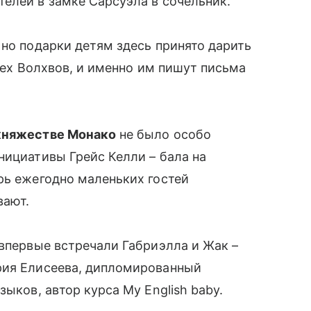
елей в замке Сарсуэла в сочельник.
 но подарки детям здесь принято дарить
Трех Волхвов, и именно им пишут письма
княжестве Монако
не было особо
нициативы Грейс Келли – бала на
рь ежегодно маленьких гостей
вают.
̆ впервые встречали Габриэлла и Жак –
рия Елисеева, дипломированный
зыков, автор курса My English baby.