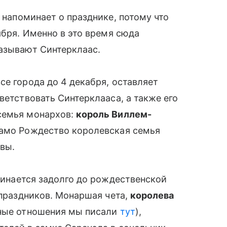
 напоминает о празднике, потому что
ября. Именно в это время сюда
называют Синтерклаас.
се города до 4 декабря, оставляет
ветствовать Синтерклааса, а также его
семья монархов:
король Виллем-
само Рождество королевская семья
евы.
инается задолго до рождественской
а праздников. Монаршая чета,
королева
ные отношения мы писали
тут
),