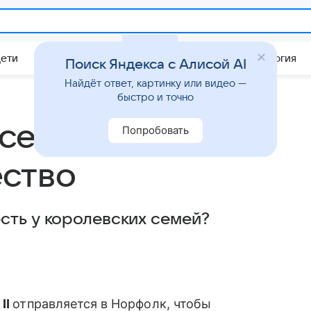
Дети
Дом
Гороскопы
Стиль жизни
Психология
Поиск Яндекса с Алисой AI
Найдёт ответ, картинку или видео —
быстро и точно
 семьи
Попробовать
ество
сть у королевских семей?
II
отправляется в Норфолк, чтобы