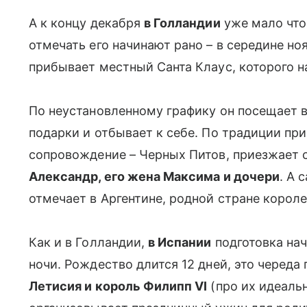
А к концу декабря
в Голландии
уже мало что
отмечать его начинают рано – в середине но
прибывает местный Санта Клаус, которого 
По неустановленному графику он посещает в
подарки и отбывает к себе. По традиции при
сопровождение – Черных Питов, приезжает 
Александр, его жена Максима и дочери
. А 
отмечает в Аргентине, родной стране корол
Как и в Голландии,
в Испании
подготовка нач
ночи. Рождество длится 12 дней, это черед
Летисия и король Филипп VI
(про их идеаль