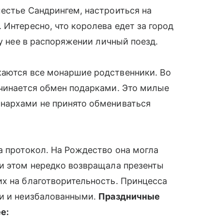
местье Сандрингем, настроиться на
 Интересно, что королева едет за город
 у нее в распоряжении личный поезд.
аются все монаршие родственники. Во
ачинается обмен подарками. Это милые
нархами не принято обмениваться
а протокол. На Рождество она могла
ри этом нередко возвращала презенты
их на благотворительность. Принцесса
ми и неизбалованными.
Праздничные
е: