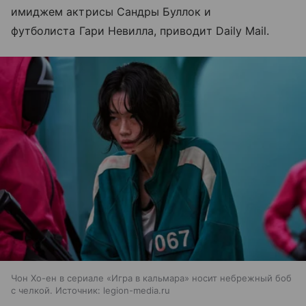
имиджем актрисы Сандры Буллок и
футболиста Гари Невилла, приводит Daily Mail.
Чон Хо-ен в сериале «Игра в кальмара» носит небрежный боб
с челкой. Источник: legion-media.ru