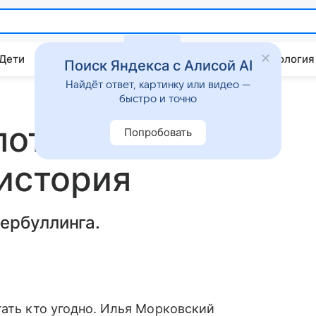
 Дети
Дом
Гороскопы
Стиль жизни
Психология
Поиск Яндекса с Алисой AI
Найдёт ответ, картинку или видео —
быстро и точно
потерял
Попробовать
 история
ербуллинга.
тать кто угодно. Илья Морковский