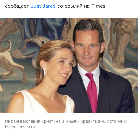
сообщает
Just Jared
со ссылкй на Times.
Инфанта Испании Кристина и Иньяки Урдангарин. Источник:
legion-media.ru